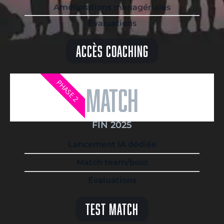
Améliorations managériales
Évaluations
Accès Coaching
PHASE 2
match
FIN 2025
Lancement IA dédiée
Match team/boss
Évaluations
Test Match