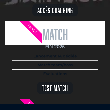
Accès Coaching
PHASE 2
match
FIN 2025
Lancement IA dédiée
Match team/boss
Évaluations
Test Match
PHASE 3