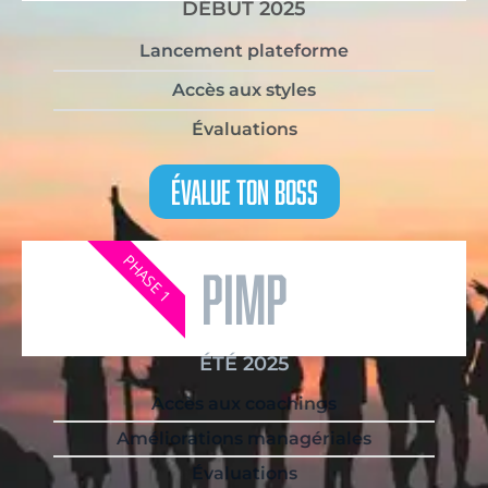
DÉBUT 2025
Lancement plateforme
Accès aux styles
Évaluations
Évalue Ton Boss
PHASE 1
pimp
ÉTÉ 2025
Accès aux coachings
Améliorations managériales
Évaluations